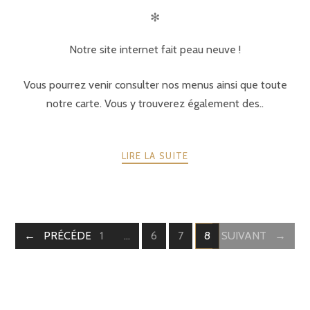
✻
Notre site internet fait peau neuve !
Vous pourrez venir consulter nos menus ainsi que toute
notre carte. Vous y trouverez également des..
LIRE LA SUITE
PRÉCÉDENTE
1
…
6
7
8
SUIVANT
PAGE
PAGE
PAGE
PAGE
POSTS
NAVIGATION