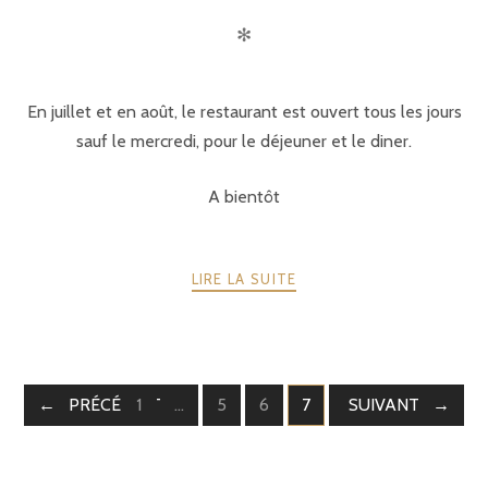
✻
En juillet et en août, le restaurant est ouvert tous les jours
sauf le mercredi, pour le déjeuner et le diner.
A bientôt
LIRE LA SUITE
PRÉCÉDENTE
1
…
5
6
7
8
SUIVANT
PAGE
PAGE
PAGE
PAGE
PAGE
POSTS
NAVIGATION